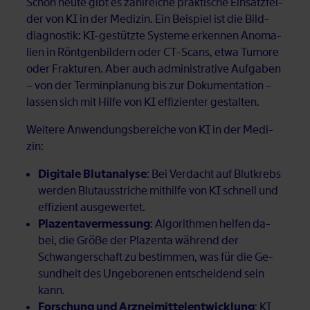
Schon heu­te gibt es zahl­rei­che prak­ti­sche Ein­satz­fel­
der von KI in der Me­di­zin. Ein Bei­spiel ist die Bild­
dia­gnos­tik: KI-ge­stütz­te Sys­te­me er­ken­nen Ano­ma­
li­en in Rönt­gen­bil­dern oder CT-Scans, etwa Tu­mo­re
oder Frak­tu­ren. Aber auch ad­mi­nis­tra­ti­ve Auf­ga­ben
– von der Ter­min­pla­nung bis zur Do­ku­men­ta­ti­on –
las­sen sich mit Hil­fe von KI ef­fi­zi­en­ter ge­stal­ten.
Wei­te­re An­wen­dungs­be­rei­che von KI in der Me­di­
zin:
Digitale Blutanalyse
: Bei Ver­dacht auf Blut­krebs
wer­den Blut­aus­stri­che mit­hil­fe von KI schnell und
ef­fi­zi­ent aus­ge­wer­tet.
Plazentavermessung
: Al­go­rith­men hel­fen da­
bei, die Grö­ße der Pla­zen­ta wäh­rend der
Schwan­ger­schaft zu be­stim­men, was für die Ge­
sund­heit des Un­ge­bo­re­nen ent­schei­dend sein
kann.
Forschung und Arzneimittelentwicklung
: KI