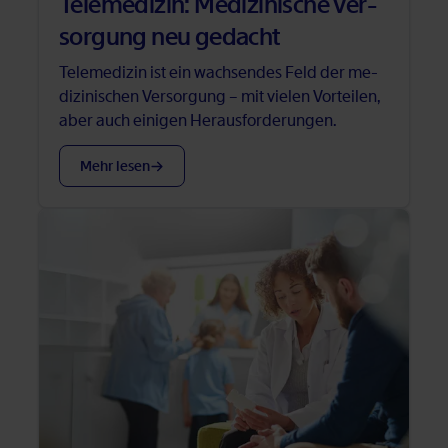
Te­le­me­di­zin: Me­di­zi­ni­sche Ver­
sor­gung neu ge­dacht
Te­le­me­di­zin ist ein wach­sen­des Feld der me­
di­zi­ni­schen Ver­sor­gung – mit vie­len Vor­tei­len,
aber auch ei­ni­gen Her­aus­for­de­run­gen.
Mehr le­sen