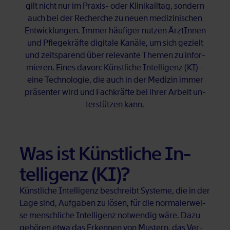
gilt nicht nur im Pra­xis- oder Kli­nik­all­tag, son­dern
auch bei der Re­cher­che zu neu­en me­di­zi­ni­schen
Ent­wick­lun­gen. Im­mer häu­fi­ger nut­zen Ärz­tIn­nen
und Pfle­ge­kräf­te di­gi­ta­le Ka­nä­le, um sich ge­zielt
und zeit­spa­rend über re­le­van­te The­men zu in­for­
mie­ren. Ei­nes da­von: Künst­li­che In­tel­li­genz (KI) –
eine Tech­no­lo­gie, die auch in der Me­di­zin im­mer
prä­sen­ter wird und Fach­kräf­te bei ih­rer Ar­beit un­
ter­stüt­zen kann.
Was ist Künst­li­che In­
tel­li­genz (KI)?
Künst­li­che In­tel­li­genz be­schreibt Sys­te­me, die in der
Lage sind, Auf­ga­ben zu lö­sen, für die nor­ma­ler­wei­
se mensch­li­che In­tel­li­genz not­wen­dig wäre. Dazu
ge­hö­ren etwa das Er­ken­nen von Mus­tern, das Ver­