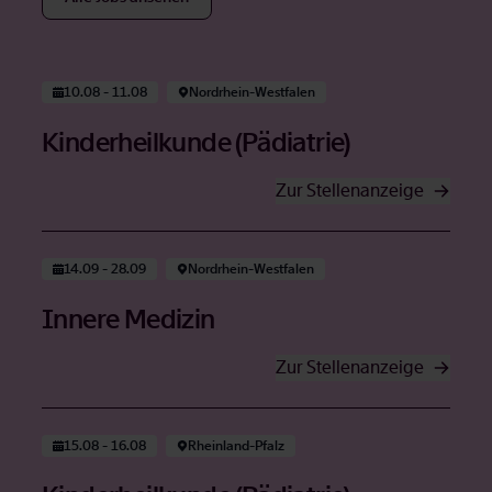
Öffnet in neuem Tab
10.08 - 11.08
Nord­rhein-West­fa­len
Kin­der­heil­kun­de (Päd­ia­trie)
Zur Stel­len­an­zei­ge
Öffnet in neuem Tab
14.09 - 28.09
Nord­rhein-West­fa­len
In­ne­re Me­di­zin
Zur Stel­len­an­zei­ge
Öffnet in neuem Tab
15.08 - 16.08
Rhein­land-Pfalz