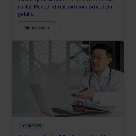
na­li­tät, Mensch­lich­keit und mo­ra­li­sches Fein­
ge­fühl.
Mehr le­sen
10.04.2025