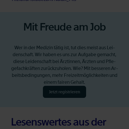
Mit Freu­de am Job
Wer in der Me­di­zin tä­tig ist, tut dies meist aus Lei­
den­schaft. Wir ha­ben es uns zur Auf­ga­be ge­macht,
die­se Lei­den­schaft bei Ärz­tin­nen, Ärz­ten und Pfle­
ge­fach­kräf­ten zu­rück­zu­ho­len. Wie? Mit bes­se­ren Ar­
beits­be­din­gun­gen, mehr Frei­zeit­mög­lich­kei­ten und
ei­nem fai­ren Ge­halt.
Jetzt re­gis­trie­ren
Öffnet in neuem Tab
Le­sens­wer­tes aus der