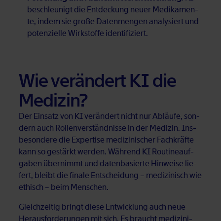
be­schleu­nigt die Ent­de­ckung neu­er Me­di­ka­men­
te, in­dem sie gro­ße Da­ten­men­gen ana­ly­siert und
po­ten­zi­el­le Wirk­stof­fe iden­ti­fi­ziert.
Wie ver­än­dert KI die
Me­di­zin?
Der Ein­satz von KI ver­än­dert nicht nur Ab­läu­fe, son­
dern auch Rol­len­ver­ständ­nis­se in der Me­di­zin. Ins­
be­son­de­re die Ex­per­ti­se me­di­zi­ni­scher Fach­kräf­te
kann so ge­stärkt wer­den. Wäh­rend KI Rou­ti­ne­auf­
ga­ben über­nimmt und da­ten­ba­sier­te Hin­wei­se lie­
fert, bleibt die fi­na­le Ent­schei­dung – me­di­zi­nisch wie
ethisch – beim Men­schen.
Gleich­zei­tig bringt die­se Ent­wick­lung auch neue
Her­aus­for­de­run­gen mit sich. Es braucht me­di­zi­ni­