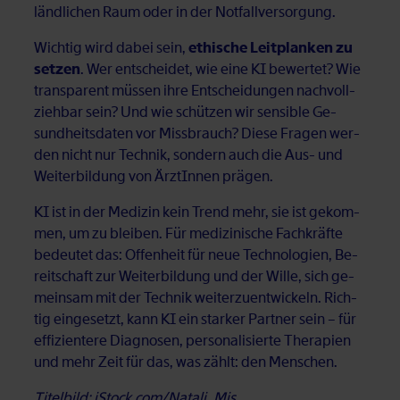
länd­li­chen Raum oder in der Not­fall­ver­sor­gung.
Wich­tig wird da­bei sein,
ethische Leitplanken zu
setzen
. Wer ent­schei­det, wie eine KI be­wer­tet? Wie
trans­pa­rent müs­sen ihre Ent­schei­dun­gen nach­voll­
zieh­bar sein? Und wie schüt­zen wir sen­si­ble Ge­
sund­heits­da­ten vor Miss­brauch? Die­se Fra­gen wer­
den nicht nur Tech­nik, son­dern auch die Aus- und
Wei­ter­bil­dung von Ärz­tIn­nen prä­gen.
KI ist in der Me­di­zin kein Trend mehr, sie ist ge­kom­
men, um zu blei­ben. Für me­di­zi­ni­sche Fach­kräf­te
be­deu­tet das: Of­fen­heit für neue Tech­no­lo­gi­en, Be­
reit­schaft zur Wei­ter­bil­dung und der Wil­le, sich ge­
mein­sam mit der Tech­nik wei­ter­zu­ent­wi­ckeln. Rich­
tig ein­ge­setzt, kann KI ein star­ker Part­ner sein – für
ef­fi­zi­en­te­re Dia­gno­sen, per­so­na­li­sier­te The­ra­pi­en
und mehr Zeit für das, was zählt: den Men­schen.
Titelbild: iStock.com/Natali_Mis