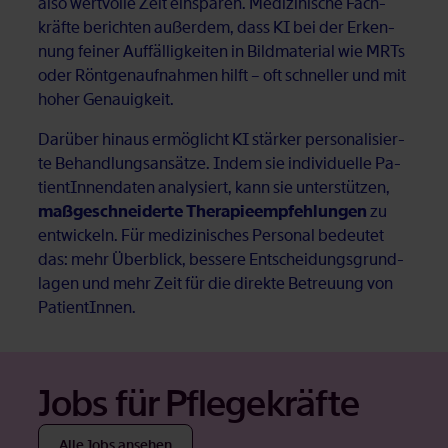
also wert­vol­le Zeit ein­spa­ren. Me­di­zi­ni­sche Fach­
kräf­te be­rich­ten au­ßer­dem, dass KI bei der Er­ken­
nung fei­ner Auf­fäl­lig­kei­ten in Bild­ma­te­ri­al wie MRTs
oder Rönt­gen­auf­nah­men hilft – oft schnel­ler und mit
ho­her Ge­nau­ig­keit.
Dar­über hin­aus er­mög­licht KI stär­ker per­so­na­li­sier­
te Be­hand­lungs­an­sät­ze. In­dem sie in­di­vi­du­el­le Pa­
ti­en­tIn­nen­da­ten ana­ly­siert, kann sie un­ter­stüt­zen,
maßgeschneiderte Therapieempfehlungen
zu
ent­wi­ckeln. Für me­di­zi­ni­sches Per­so­nal be­deu­tet
das: mehr Über­blick, bes­se­re Ent­schei­dungs­grund­
la­gen und mehr Zeit für die di­rek­te Be­treu­ung von
Pa­ti­en­tIn­nen.
Jobs für Pfle­ge­kräf­te
Alle Jobs an­se­hen