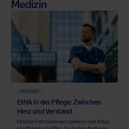
Me­di­zin
25.04.2025
Ethik in der Pfle­ge: Zwi­schen
Herz und Ver­stand
Ethi­sche Ent­schei­dun­gen ge­hö­ren zum All­tag
von Pfle­ge­fach­kräf­ten. Sie for­dern Pro­fes­sio­