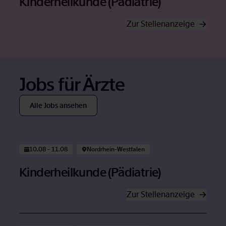
Kin­der­heil­kun­de (Päd­ia­trie)
Zur Stel­len­an­zei­ge
Öffnet in neuem Tab
Jobs für Ärz­te
Alle Jobs an­se­hen
Öffnet in neuem Tab
10.08 - 11.08
Nord­rhein-West­fa­len
Kin­der­heil­kun­de (Päd­ia­trie)
Zur Stel­len­an­zei­ge
Öffnet in neuem Tab