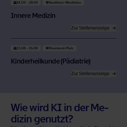
14.09 - 28.09
Nord­rhein-West­fa­len
In­ne­re Me­di­zin
Zur Stel­len­an­zei­ge
Öffnet in neuem Tab
15.08 - 16.08
Rhein­land-Pfalz
Kin­der­heil­kun­de (Päd­ia­trie)
Zur Stel­len­an­zei­ge
Öffnet in neuem Tab
Wie wird KI in der Me­
di­zin ge­nutzt?