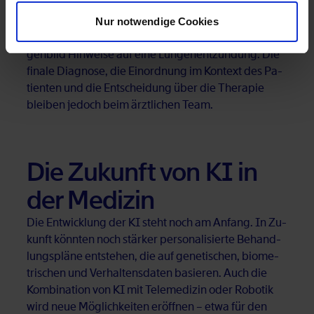
neue Per­spek­ti­ven er­öff­net.
Nur notwendige Cookies
Ein Bei­spiel: Ein Al­go­rith­mus er­kennt in ei­nem Rönt­
gen­bild Hin­wei­se auf eine Lun­gen­ent­zün­dung. Die
fi­na­le Dia­gno­se, die Ein­ord­nung im Kon­text des Pa­
ti­en­ten und die Ent­schei­dung über die The­ra­pie
blei­ben je­doch beim ärzt­li­chen Team.
Die Zu­kunft von KI in
der Me­di­zin
Die Ent­wick­lung der KI steht noch am An­fang. In Zu­
kunft könn­ten noch stär­ker per­so­na­li­sier­te Be­hand­
lungs­plä­ne ent­ste­hen, die auf ge­ne­ti­schen, bio­me­
tri­schen und Ver­hal­tens­da­ten ba­sie­ren. Auch die
Kom­bi­na­ti­on von KI mit Te­le­me­di­zin oder Ro­bo­tik
wird neue Mög­lich­kei­ten er­öff­nen – etwa für den