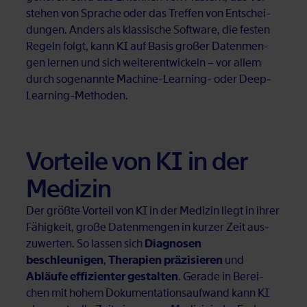
ste­hen von Spra­che oder das Tref­fen von Ent­schei­
dun­gen. An­ders als klas­si­sche Soft­ware, die fes­ten
Re­geln folgt, kann KI auf Ba­sis gro­ßer Da­ten­men­
gen ler­nen und sich wei­ter­ent­wi­ckeln – vor al­lem
durch so­ge­nann­te Ma­chi­ne-Lear­ning- oder Deep-
Lear­ning-Me­tho­den.
Vor­tei­le von KI in der
Me­di­zin
Der größ­te Vor­teil von KI in der Me­di­zin liegt in ih­rer
Fä­hig­keit, gro­ße Da­ten­men­gen in kur­zer Zeit aus­
zu­wer­ten. So las­sen sich
Diagnosen
beschleunigen
,
Therapien präzisieren
und
Abläufe effizienter gestalten
. Ge­ra­de in Be­rei­
chen mit ho­hem Do­ku­men­ta­ti­ons­auf­wand kann KI