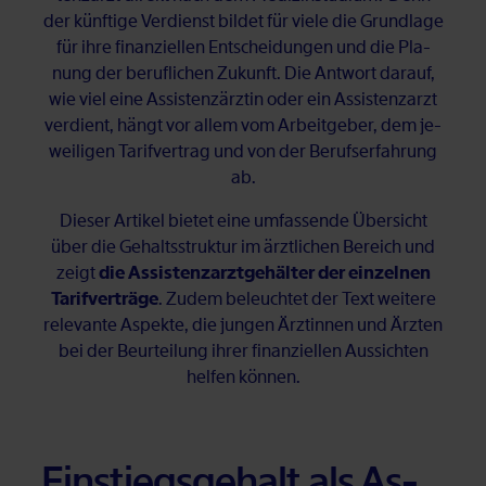
der künf­ti­ge Ver­dienst bil­det für vie­le die Grund­la­ge
für ihre fi­nan­zi­el­len Ent­schei­dun­gen und die Pla­
nung der be­ruf­li­chen Zu­kunft. Die Ant­wort dar­auf,
wie viel eine As­sis­tenz­ärz­tin oder ein As­sis­tenz­arzt
ver­dient, hängt vor al­lem vom Ar­beit­ge­ber, dem je­
wei­li­gen Ta­rif­ver­trag und von der Be­rufs­er­fah­rung
ab.
Die­ser Ar­ti­kel bie­tet eine um­fas­sen­de Über­sicht
über die Ge­halts­struk­tur im ärzt­li­chen Be­reich und
zeigt
die Assistenzarztgehälter der einzelnen
Tarifverträge
. Zu­dem be­leuch­tet der Text wei­te­re
re­le­van­te As­pek­te, die jun­gen Ärz­tin­nen und Ärz­ten
bei der Be­ur­tei­lung ih­rer fi­nan­zi­el­len Aus­sich­ten
hel­fen kön­nen.
Ein­stiegs­ge­halt als As­