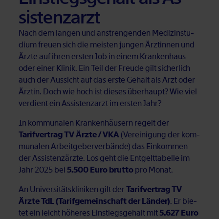
sis­tenz­arzt
Nach dem lan­gen und an­stren­gen­den Me­di­zin­stu­
di­um freu­en sich die meis­ten jun­gen Ärz­tin­nen und
Ärz­te auf ih­ren ers­ten Job in ei­nem Kran­ken­haus
oder ei­ner Kli­nik. Ein Teil der Freu­de gilt si­cher­lich
auch der Aus­sicht auf das ers­te Ge­halt als Arzt oder
Ärz­tin. Doch wie hoch ist die­ses über­haupt? Wie viel
ver­dient ein As­sis­tenz­arzt im ers­ten Jahr?
In kom­mu­na­len Kran­ken­häu­sern re­gelt der
Tarifvertrag TV Ärzte / VKA
(Ver­ei­ni­gung der kom­
mu­na­len Ar­beit­ge­ber­ver­bän­de) das Ein­kom­men
der As­sis­tenz­ärz­te. Los geht die Ent­gelt­ta­bel­le im
Jahr 2025 bei
5.500 Euro brutto
pro Mo­nat.
An Uni­ver­si­täts­kli­ni­ken gilt der
Tarifvertrag TV
Ärzte TdL (Tarifgemeinschaft der Länder)
. Er bie­
tet ein leicht hö­he­res Ein­stiegs­ge­halt mit
5.627 Euro