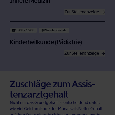
In­ne­re Me­di­zin
Zur Stel­len­an­zei­ge
Öffnet in neuem Tab
15.08 - 16.08
Rhein­land-Pfalz
Kin­der­heil­kun­de (Päd­ia­trie)
Zur Stel­len­an­zei­ge
Öffnet in neuem Tab
Zu­schlä­ge zum As­sis­
tenz­arzt­ge­halt
Nicht nur das Grund­ge­halt ist ent­schei­dend da­für,
wie viel Geld am Ende des Mo­nats als Net­to-Ge­halt
auf dem Kon­to ei­nes As­sis­tenz­arz­tes oder ei­ner As­