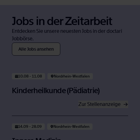
Jobs in der Zeit­ar­beit
Ent­de­cken Sie un­se­re neu­es­ten Jobs in der doc­ta­ri
Job­bör­se.
Alle Jobs an­se­hen
Öffnet in neuem Tab
10.08 - 11.08
Nord­rhein-West­fa­len
Kin­der­heil­kun­de (Päd­ia­trie)
Zur Stel­len­an­zei­ge
Öffnet in neuem Tab
14.09 - 28.09
Nord­rhein-West­fa­len