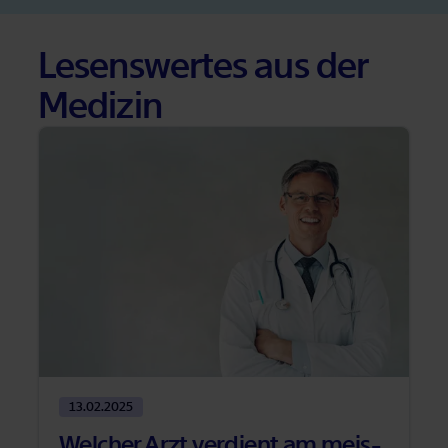
Le­sens­wer­tes aus der
Me­di­zin
13.02.2025
Wel­cher Arzt ver­dient am meis­