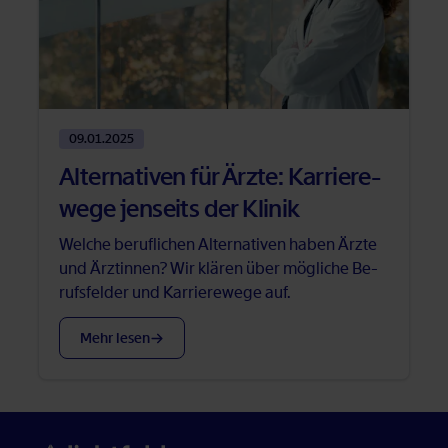
09.01.2025
Al­ter­na­ti­ven für Ärz­te: Kar­rie­re­
we­ge jen­seits der Kli­nik
Wel­che be­ruf­li­chen Al­ter­na­ti­ven ha­ben Ärz­te
und Ärz­tin­nen? Wir klä­ren über mög­li­che Be­
rufs­fel­der und Kar­rie­re­we­ge auf.
Mehr le­sen