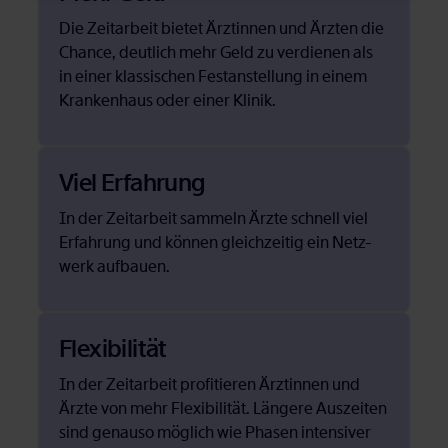
Die Zeit­ar­beit bie­tet Ärz­tin­nen und Ärz­ten die
Chan­ce, deut­lich mehr Geld zu ver­die­nen als
in ei­ner klas­si­schen Fest­an­stel­lung in ei­nem
Kran­ken­haus oder ei­ner Kli­nik.
Viel Er­fah­rung
In der Zeit­ar­beit sam­meln Ärz­te schnell viel
Er­fah­rung und kön­nen gleich­zei­tig ein Netz­
werk auf­bau­en.
Fle­xi­bi­li­tät
In der Zeit­ar­beit pro­fi­tie­ren Ärz­tin­nen und
Ärz­te von mehr Fle­xi­bi­li­tät. Län­ge­re Aus­zei­ten
sind ge­nau­so mög­lich wie Pha­sen in­ten­si­ver