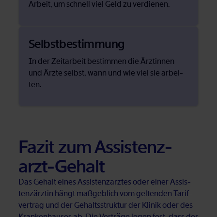
Ar­beit, um schnell viel Geld zu ver­die­nen.
Selbst­be­stim­mung
In der Zeit­ar­beit be­stim­men die Ärz­tin­nen
und Ärz­te selbst, wann und wie viel sie ar­bei­
ten.
Fa­zit zum As­sis­tenz­
arzt-Ge­halt
Das Ge­halt ei­nes As­sis­tenz­arz­tes oder ei­ner As­sis­
tenz­ärz­tin hängt maß­geb­lich vom gel­ten­den Ta­rif­
ver­trag und der Ge­halts­struk­tur der Kli­nik oder des
Kran­ken­hau­ses ab. Die Ver­trä­ge le­gen fest, dass der