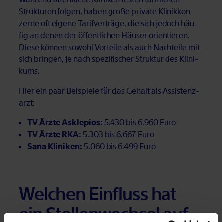
Struk­tu­ren fol­gen, ha­ben gro­ße pri­va­te Kli­nik­kon­
zer­ne oft ei­ge­ne Ta­rif­ver­trä­ge, die sich je­doch häu­
fig an de­nen der öf­fent­li­chen Häu­ser ori­en­tie­ren.
Die­se kön­nen so­wohl Vor­tei­le als auch Nach­tei­le mit
sich brin­gen, je nach spe­zi­fi­scher Struk­tur des Kli­ni­
kums.
Hier ein paar Bei­spie­le für das Ge­halt als As­sis­tenz­
arzt:
TV Ärzte Asklepios:
5.430 bis 6.960 Euro
TV Ärzte RKA:
5.303 bis 6.667 Euro
Sana Kliniken:
5.060 bis 6.499 Euro
Wel­chen Ein­fluss hat
ein Stel­len­wech­sel auf