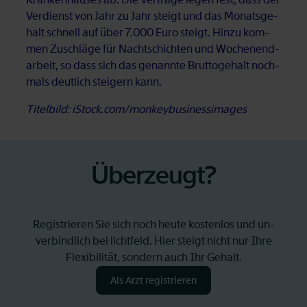
Ver­dienst von Jahr zu Jahr steigt und das Mo­nats­ge­
halt schnell auf über 7.000 Euro steigt. Hin­zu kom­
men Zu­schlä­ge für Nacht­schich­ten und Wo­chen­end­
ar­beit, so dass sich das ge­nann­te Brut­to­ge­halt noch­
mals deut­lich stei­gern kann.
Titelbild: iStock.com/monkeybusinessimages
Über­zeugt?
Re­gis­trie­ren Sie sich noch heu­te kos­ten­los und un­
ver­bind­lich bei licht­feld. Hier steigt nicht nur Ihre
Fle­xi­bi­li­tät, son­dern auch Ihr Ge­halt.
Als Arzt re­gis­trie­ren
Öffnet in neuem Tab