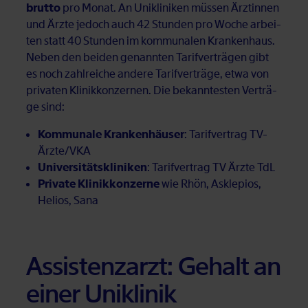
brutto
pro Mo­nat. An Uni­kli­ni­ken müs­sen Ärz­tin­nen
und Ärz­te je­doch auch 42 Stun­den pro Wo­che ar­bei­
ten statt 40 Stun­den im kom­mu­na­len Kran­ken­haus.
Ne­ben den bei­den ge­nann­ten Ta­rif­ver­trä­gen gibt
es noch zahl­rei­che an­de­re Ta­rif­ver­trä­ge, etwa von
pri­va­ten Kli­nik­kon­zer­nen. Die be­kann­tes­ten Ver­trä­
ge sind:
Kommunale Krankenhäuser
: Ta­rif­ver­trag TV-
Ärz­te/VKA
Universitätskliniken
: Ta­rif­ver­trag TV Ärz­te TdL
Private Klinikkonzerne
wie Rhön, As­kle­pi­os,
He­li­os, Sana
As­sis­tenz­arzt: Ge­halt an
ei­ner Uni­kli­nik