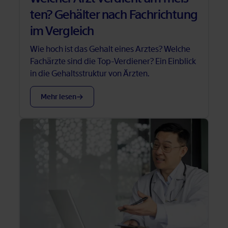
ten? Ge­häl­ter nach Fach­rich­tung
im Ver­gleich
Wie hoch ist das Ge­halt ei­nes Arz­tes? Wel­che
Fach­ärz­te sind die Top-Ver­die­ner? Ein Ein­blick
in die Ge­halts­struk­tur von Ärz­ten.
Mehr le­sen