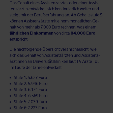
Das Ge­halt ei­nes As­sis­tenz­arz­tes oder ei­ner As­sis­
tenz­ärz­tin ent­wi­ckelt sich kon­ti­nu­ier­lich wei­ter und
steigt mit der Be­rufs­er­fah­rung an. Ab Ge­halts­stu­fe 5
kön­nen As­sis­tenz­ärz­te mit ei­nem mo­nat­li­chen Ge­
halt von mehr als 7.000 Euro rech­nen, was ei­nem
jährlichen Einkommen
von cir­ca
84.000 Euro
ent­spricht.
Die nach­fol­gen­de Über­sicht ver­an­schau­licht, wie
sich das Ge­halt von As­sis­tenz­ärz­ten und As­sis­tenz­
ärz­tin­nen an Uni­ver­si­täts­kli­ni­ken laut TV Ärz­te TdL
im Lau­fe der Jah­re ent­wi­ckelt:
Stu­fe 1: 5.627 Euro
Stu­fe 2: 5.946 Euro
Stu­fe 3: 6.174 Euro
Stu­fe 4: 6.569 Euro
Stu­fe 5: 7.039 Euro
Stu­fe 6: 7.223 Euro