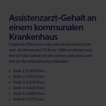
As­sis­tenz­arzt-Ge­halt an
ei­nem kom­mu­na­len
Kran­ken­haus
Fol­gen­de Über­sicht zeigt, wie viel As­sis­tenz­ärz­te
und -ärz­tin­nen laut TV Ärz­te / VKA ver­die­nen und
wie sich das Ge­halt mit den Jah­ren und so­mit auch
mit der Be­rufs­er­fah­rung ent­wi­ckelt:
Stu­fe 1: 5.500 Euro
Stu­fe 2: 5.812 Euro
Stu­fe 3: 6.034 Euro
Stu­fe 4: 6.420 Euro
Stu­fe 5: 6.880 Euro
Stu­fe 6: 7.070 Euro