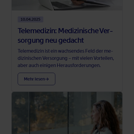
10.04.2025
Te­le­me­di­zin: Me­di­zi­ni­sche Ver­
sor­gung neu ge­dacht
Te­le­me­di­zin ist ein wach­sen­des Feld der me­
di­zi­ni­schen Ver­sor­gung – mit vie­len Vor­tei­len,
aber auch ei­ni­gen Her­aus­for­de­run­gen.
Mehr le­sen