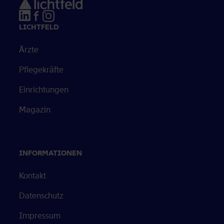
Öffnet in neuem Tab
Öffnet in neuem Tab
Öffnet in neuem Tab
LICHTFELD
Ärzte
Pflegekräfte
Einrichtungen
Magazin
INFORMATIONEN
Kontakt
Datenschutz
Impressum