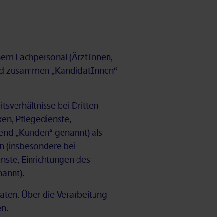
hem Fach­per­so­nal (Ärz­tIn­nen,
gend zu­sam­men „Kan­di­da­tIn­nen“
s­ver­hält­nis­se bei Drit­ten
­xen, Pfle­ge­diens­te,
ol­gend „Kun­den“ ge­nannt) als
n (ins­be­son­de­re bei
iens­te, Ein­rich­tun­gen des
­nannt).
Da­ten. Über die Ver­ar­bei­tung
en.