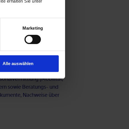
te erhalten Sie unter
Marketing
Alle auswählen
o­nen etc., An­ga­ben zu
nal­ver­mitt­lung (Mo­bi­li­tät,
­hern so­wie Be­ra­tungs- und
o­ku­men­te, Nach­wei­se über