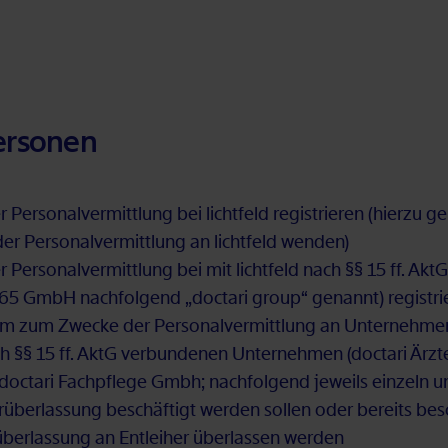
Per­so­nen
er­so­nal­ver­mitt­lung bei licht­feld re­gis­trie­ren (hier­zu g
r Per­so­nal­ver­mitt­lung an licht­feld wen­den)
 Per­so­nal­ver­mitt­lung bei mit licht­feld nach §§ 15 ff. Ak
 365 GmbH nach­fol­gend „doc­ta­ri group“ ge­nannt) re­gis­tri
Form zum Zwe­cke der Per­so­nal­ver­mitt­lung an Un­ter­neh­m
ach §§ 15 ff. AktG ver­bun­de­nen Un­ter­neh­men (doc­ta­ri Ä
­ta­ri Fach­pfle­ge Gmbh; nach­fol­gend je­weils ein­zeln un
über­las­sung be­schäf­tigt wer­den sol­len oder be­reits be­
ber­las­sung an Ent­lei­her über­las­sen wer­den