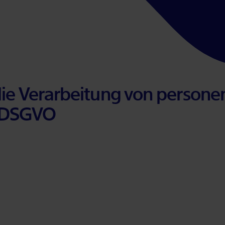
ie Ver­ar­bei­tung von per­so­ne
 DS­GVO