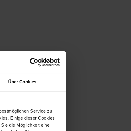
Über Cookies
ri group, ein­schließ­lich al­ler
h al­ler­hier­mit
 bestmöglichen Service zu
ies. Einige dieser Cookies
Sie die Möglichkeit eine