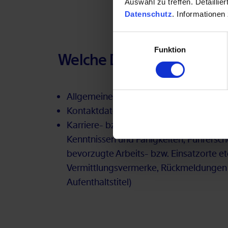
Auswahl zu treffen. Detaillie
Datenschutz
. Informationen
Einwilligungsauswahl
Funktion
Wel­che Da­ten wer­den ver­a
All­ge­mei­ne Per­so­nen­da­ten (z. B. Name
Kon­takt­da­ten (z. B. Adres­se, E-Mail-Adr
Kar­rie­re- bzw. Be­rufs­da­ten (z. B. Le­bens­
Kennt­nis­sen und Fä­hig­kei­ten, Füh­rer­sch
be­vor­zug­te Ar­beits- bzw. Ein­satz­or­te 
Ver­mitt­lungs­ver­mer­ke, Rück­mel­dun­gen
Auf­ent­halts­ti­tel)