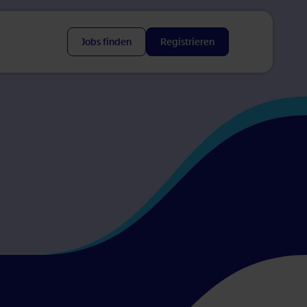
Jobs fin­den
Re­gis­trie­ren
Öffnet in neuem Tab
Öffnet in neuem Tab