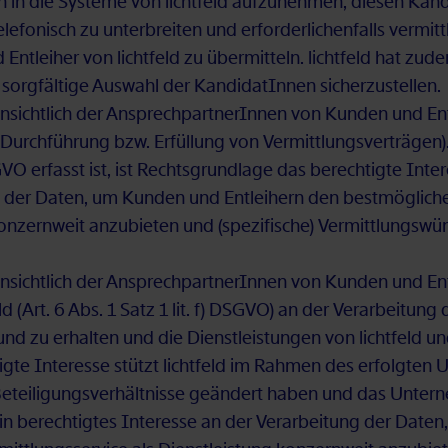
en in die Sys­te­me von licht­feld auf­zu­neh­men, die­sen Kan­d
­fo­nisch zu un­ter­brei­ten und er­for­der­li­chen­falls ver­mitt
t­lei­her von licht­feld zu über­mit­teln. licht­feld hat zu­dem
rg­fäl­ti­ge Aus­wahl der Kan­di­da­tIn­nen si­cher­zu­stel­len.
n­sicht­lich der An­sprech­part­ne­rIn­nen von Kun­den und Ent­l
urch­füh­rung bzw. Er­fül­lung von Ver­mitt­lungs­ver­trä­gen).
VO er­fasst ist, ist Rechts­grund­la­ge das be­rech­tig­te In­ter­
ng der Da­ten, um Kun­den und Ent­lei­hern den best­mög­li­ch
 kon­zern­weit an­zu­bie­ten und (spe­zi­fi­sche) Ver­mitt­lungs
in­sicht­lich der An­sprech­part­ne­rIn­nen von Kun­den und Ent­
feld (Art. 6 Abs. 1 Satz 1 lit. f) DS­GVO) an der Ver­ar­bei­tu
len und zu er­hal­ten und die Dienst­leis­tun­gen von licht­feld 
tig­te In­ter­es­se stützt licht­feld im Rah­men des er­folg­ten 
Be­tei­li­gungs­ver­hält­nis­se ge­än­dert ha­ben und das Un­ter
 ein be­rech­tig­tes In­ter­es­se an der Ver­ar­bei­tung der Da­