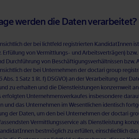
­ge wer­den die Da­ten ver­ar­bei­tet?
sicht­lich der bei licht­feld re­gis­trier­ten Kan­di­da­tIn­nen ist
­fül­lung von Ver­mitt­lungs- und Ar­beits­ver­trä­gen) bzw. 
urch­füh­rung von Be­schäf­ti­gungs­ver­hält­nis­sen bzw. Ar­
n­sicht­lich der bei Un­ter­neh­men der doc­ta­ri group re­gis­tr
rt. 6 Abs. 1 Satz 1 lit. f) DS­GVO) an der Ver­ar­bei­tung der D
en und zu er­hal­ten und die Dienst­leis­tun­gen kon­zern­weit an­
 er­folg­ten Un­ter­neh­mens­ver­kau­fes ins­be­son­de­re dar­a
­ben und das Un­ter­neh­men im We­sent­li­chen iden­tisch fort­ge
i­tung der Da­ten, um den bei Un­ter­neh­men der doc­ta­ri grou
as­sends­ten Ver­mitt­lungs­ser­vice als Dienst­leis­tung kon­z
an­di­da­tIn­nen best­mög­lich zu er­fül­len, ein­schließ­lich das 