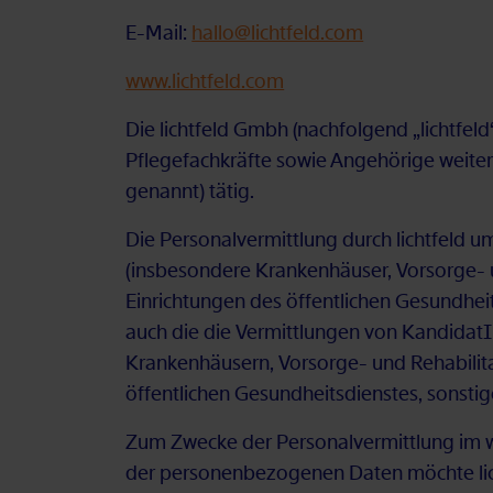
E-Mail:
hallo@lichtfeld.com
www.lichtfeld.com
Die licht­feld Gmbh (nach­fol­gend „licht­feld“
Pfle­ge­fach­kräf­te so­wie An­ge­hö­ri­ge wei­
ge­nannt) tä­tig.
Die Per­so­nal­ver­mitt­lung durch licht­feld um
(ins­be­son­de­re Kran­ken­häu­ser, Vor­sor­ge- und
Ein­rich­tun­gen des öf­fent­li­chen Ge­sund­he
auch die die Ver­mitt­lun­gen von Kan­di­da­tIn­
Kran­ken­häu­sern, Vor­sor­ge- und Re­ha­bi­li­ta­
öf­fent­li­chen Ge­sund­heits­diens­tes, sons­ti
Zum Zwe­cke der Per­so­nal­ver­mitt­lung im wei
der per­so­nen­be­zo­ge­nen Da­ten möch­te lich