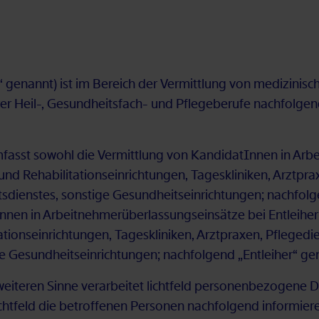
 ge­nannt) ist im Be­reich der Ver­mitt­lung von me­di­zi­ni­sc
te­rer Heil-, Ge­sund­heits­fach- und Pfle­ge­be­ru­fe nach­fol­
­fasst so­wohl die Ver­mitt­lung von Kan­di­da­tIn­nen in Ar­beit
 Re­ha­bi­li­ta­ti­ons­ein­rich­tun­gen, Ta­ges­kli­ni­ken, Arzt­pra
its­diens­tes, sons­ti­ge Ge­sund­heits­ein­rich­tun­gen; nach­f
nen in Ar­beit­neh­mer­über­las­sungs­ein­sät­ze bei Ent­lei­her
ti­ons­ein­rich­tun­gen, Ta­ges­kli­ni­ken, Arzt­pra­xen, Pfle­ge­d
­ge Ge­sund­heits­ein­rich­tun­gen; nach­fol­gend „Ent­lei­her“ ge
­te­ren Sin­ne ver­ar­bei­tet licht­feld per­so­nen­be­zo­ge­ne 
t­feld die be­trof­fe­nen Per­so­nen nach­fol­gend in­for­mie­r