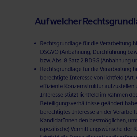
Auf wel­cher Rechts­grund­la
Rechts­grund­la­ge für die Ver­ar­bei­tung hin­
DS­GVO (An­bah­nung, Durch­füh­rung bzw. Er
bzw. Abs. 8 Satz 2 BDSG (An­bah­nung und D
Rechts­grund­la­ge für die Ver­ar­bei­tung hi
be­rech­tig­te In­ter­es­se von licht­feld (A
ef­fi­zi­en­te Kon­zern­struk­tur auf­zu­stel­l
In­ter­es­se stützt licht­feld im Rah­men des
Be­tei­li­gungs­ver­hält­nis­se ge­än­dert ha
be­rech­tig­tes In­ter­es­se an der Ver­ar­be
Kan­di­da­tIn­nen den best­mög­li­chen, um­f
(spe­zi­fi­sche) Ver­mitt­lungs­wün­sche der K