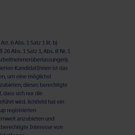
 Art. 6 Abs. 1 Satz 1 lit. b)
§ 26 Abs. 1 Satz 1, Abs. 8 Nr. 1
beit­neh­mer­über­las­sun­gen).
ier­ten Kan­di­da­tIn­nen ist das
a­ten, um eine mög­lichst
zu­bie­ten; die­ses be­rech­tig­te
uf, dass sich nur die
­führt wird. licht­feld hat ein
p re­gis­trier­ten
ern­weit an­zu­bie­ten und
be­rech­tig­te In­ter­es­se von