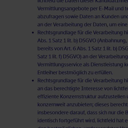
licht­feld die Da­ten die­ser Kan­di­da­tIn­n
Ver­mitt­lungs­an­ge­bo­te per E-Mail und te­le
ab­zu­fra­gen so­wie Da­ten an Kun­den und En
an der Ver­ar­bei­tung der Da­ten, um eine so
Rechts­grund­la­ge für die Ver­ar­bei­tung hi
Abs. 1 Satz 1 lit. b) DS­GVO (An­bah­nung, D
be­reits von Art. 6 Abs. 1 Satz 1 lit. b) DS­G
Satz 1 lit. f) DS­GVO) an der Ver­ar­bei­tu
Ver­mitt­lungs­ser­vice als Dienst­leis­tung
Ent­lei­her best­mög­lich zu er­fül­len.
Rechts­grund­la­ge für die Ver­ar­bei­tung h
an das be­rech­tig­te In­ter­es­se von licht­
ef­fi­zi­en­te Kon­zern­struk­tur auf­zu­stel­
kon­zern­weit an­zu­bie­ten; die­ses be­rech­
ins­be­son­de­re dar­auf, dass sich nur die 
iden­tisch fort­ge­führt wird. licht­feld hat