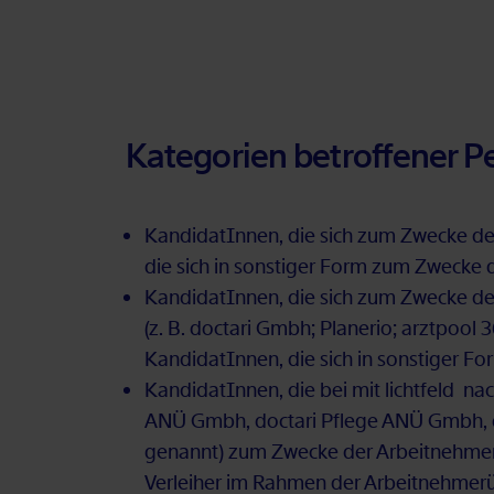
Ka­te­go­ri­en be­trof­fe­ner 
Kan­di­da­tIn­nen, die sich zum Zwe­cke der P
die sich in sons­ti­ger Form zum Zwe­cke de
Kan­di­da­tIn­nen, die sich zum Zwe­cke der
(z. B. doc­ta­ri Gmbh; Pla­ne­rio; arzt­pool
Kan­di­da­tIn­nen, die sich in sons­ti­ger 
Kan­di­da­tIn­nen, die bei mit licht­feld n
ANÜ Gmbh, doc­ta­ri Pfle­ge ANÜ Gmbh, doc
ge­nannt) zum Zwe­cke der Ar­beit­neh­mer­
Ver­lei­her im Rah­men der Ar­beit­neh­mer­ü