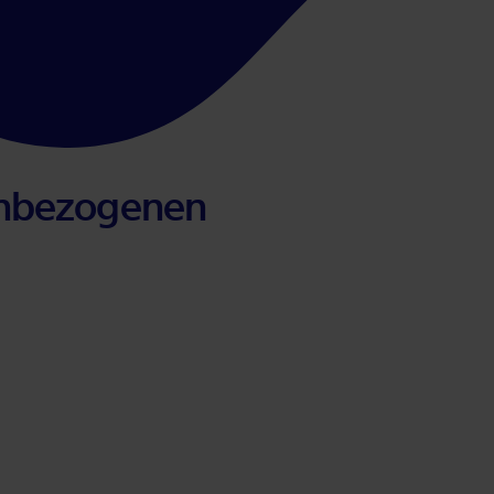
n­be­zo­ge­nen