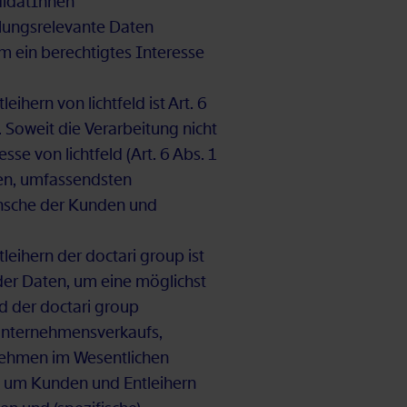
i­da­tIn­nen
­lungs­re­le­van­te Da­ten
 ein be­rech­tig­tes In­ter­es­se
ei­hern von licht­feld ist Art. 6
 So­weit die Ver­ar­bei­tung nicht
es­se von licht­feld (Art. 6 Abs. 1
en, um­fas­sends­ten
­wün­sche der Kun­den und
lei­hern der doc­ta­ri group ist
ng der Da­ten, um eine mög­lichst
und der doc­ta­ri group
Un­ter­neh­mens­ver­kaufs,
­neh­men im We­sent­li­chen
ten, um Kun­den und Ent­lei­hern