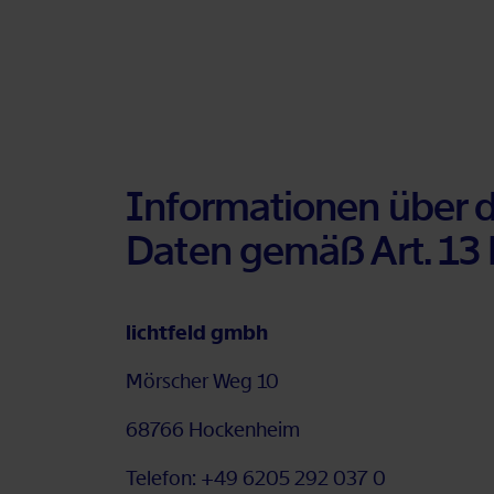
In­for­ma­tio­nen über d
Da­ten ge­mäß Art. 13
lichtfeld gmbh
Mör­scher Weg 10
68766 Ho­cken­heim
Te­le­fon: +49 6205 292 037 0