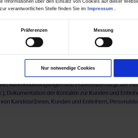
rte Informationen über den Einsatz von Cookies auf dieser Websei
 zur verantwortlichen Stelle finden Sie im
Impressum
.
Präferenzen
Messung
r­bei­tet?
, Vor­na­me, Ge­burts­da­tum)
es­se, Te­le­fon­num­mer)
Nur notwendige Cookies
lauf, Nach­wei­se über be­ruf­li­che Ab­schlüs­se, Qua­li­fi­ka­ti
ein, Rah­men­be­din­gun­gen und Prä­fe­ren­zen bzgl. der Per­so­
etc.), Do­ku­men­ta­ti­on der Kon­tak­te zur Kun­den und Ent­lei
 von Kan­di­da­tIn­nen, Kun­den und Ent­lei­hern, Per­so­nal­d