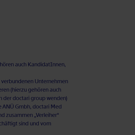
e­hö­ren auch Kan­di­da­tIn­nen,
tG ver­bun­de­nen Un­ter­neh­men
e­ren (hier­zu ge­hö­ren auch
en der doc­ta­ri group wen­den)
rz­te ANÜ Gmbh, doc­ta­ri Med
d zu­sam­men „Ver­lei­her“
schäf­tigt sind und vom