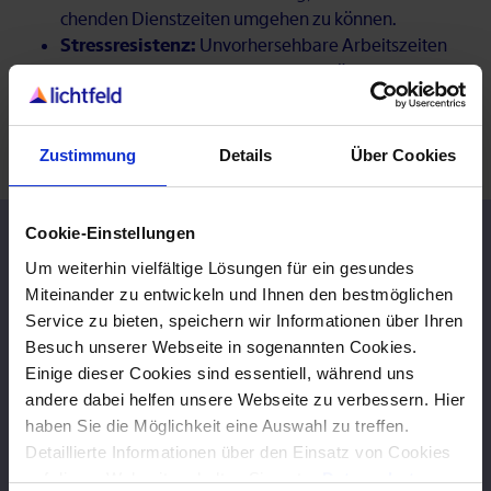
chen­den Dienst­zei­ten um­ge­hen zu kön­nen.
Stressresistenz:
Un­vor­her­seh­ba­re Ar­beits­zei­ten
so­wie eine hohe Ar­beits­be­las­tung kön­nen Stress
be­deu­ten! Me­cha­nis­men zur Stress­be­wäl­ti­gung
kön­nen da­bei un­ter­stüt­zen, un­ter Druck ru­hig zu
blei­ben.
Zustimmung
Details
Über Cookies
Cookie-Einstellungen
Pas­sen­de Jobs für Ärz­te
Um weiterhin vielfältige Lösungen für ein gesundes
Miteinander zu entwickeln und Ihnen den bestmöglichen
Alle Jobs an­se­hen
Öffnet in neuem Tab
Service zu bieten, speichern wir Informationen über Ihren
Besuch unserer Webseite in sogenannten Cookies.
Einige dieser Cookies sind essentiell, während uns
10.08 - 11.08
Nord­rhein-West­fa­len
andere dabei helfen unsere Webseite zu verbessern. Hier
haben Sie die Möglichkeit eine Auswahl zu treffen.
Kin­der­heil­kun­de (Päd­ia­trie)
Detaillierte Informationen über den Einsatz von Cookies
auf dieser Webseite erhalten Sie unter
Datenschutz
.