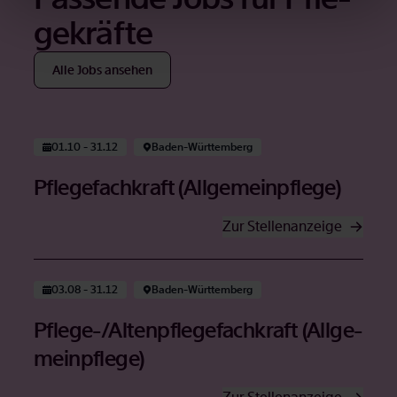
ge­kräf­te
Alle Jobs an­se­hen
Öffnet in neuem Tab
01.10 - 31.12
Ba­den-Würt­tem­berg
Pfle­ge­fach­kraft (All­ge­mein­pfle­ge)
Zur Stel­len­an­zei­ge
Öffnet in neuem Tab
03.08 - 31.12
Ba­den-Würt­tem­berg
Pfle­ge-/Al­ten­pfle­ge­fach­kraft (All­ge­
mein­pfle­ge)