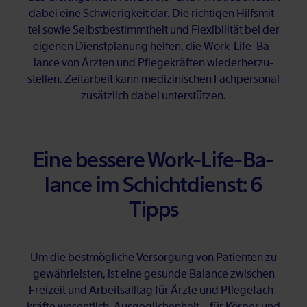
da­bei eine Schwie­rig­keit dar. Die rich­ti­gen Hilfs­mit­
tel so­wie Selbst­be­stimmt­heit und Fle­xi­bi­li­tät bei der
ei­ge­nen Dienst­pla­nung hel­fen, die Work-Life-Ba­
lan­ce von Ärz­ten und Pfle­ge­kräf­ten wie­der­her­zu­
stel­len. Zeit­ar­beit kann me­di­zi­ni­schen Fach­per­so­nal
zu­sätz­lich da­bei un­ter­stüt­zen.
Eine bes­se­re Work-Life-Ba­
lan­ce im Schicht­dienst: 6
Tipps
Um die best­mög­li­che Ver­sor­gung von Pa­ti­en­ten zu
ge­währ­leis­ten, ist eine ge­sun­de Ba­lan­ce zwi­schen
Frei­zeit und Ar­beits­all­tag für Ärz­te und Pfle­ge­fach­
kräf­te we­sent­lich. Aus­ge­gli­chen­heit – für Kör­per und