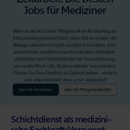
Jobs für Me­di­zi­ner
Wem es als Arzt oder Pfle­ge­kraft im Kli­nik­all­tag an
Ent­schei­dungs­frei­heit fehlt, dem fällt es schwer die
Waa­ge zwi­schen Frei­zeit und Be­ruf zu hal­ten. Zeit­
ar­beit bie­tet me­di­zi­ni­schen Fach­kräf­ten Selbst­be­
stimmt­heit und Fle­xi­bi­li­tät bei der Dienst­pla­nung,
um so die Work-Life-Ba­lan­ce wie­der her­zu­stel­len.
Pla­nen Sie Ihre Ein­sät­ze in Zu­kunft selbst – ein­fach
und un­kom­pli­ziert über un­ser Job­por­tal!
Jobs für Ärz­tIn­nen
Jobs für Pfle­ge­fach­kräf­te
Öffnet in neuem Tab
Öffnet in neuem Tab
Schicht­dienst als me­di­zi­ni­
sche Fach­kraft: Vor­aus­set­