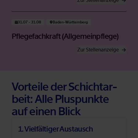
Zur Stel­len­an­zei­ge
Öffnet in neuem Tab
31.07 - 31.08
Ba­den-Würt­tem­berg
Pfle­ge­fach­kraft (All­ge­mein­pfle­ge)
Zur Stel­len­an­zei­ge
Öffnet in neuem Tab
Vor­tei­le der Schicht­ar­
beit: Alle Plus­punk­te
auf ei­nen Blick
1. Viel­fäl­ti­ger Aus­tausch