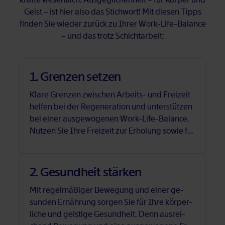
Geist – ist hier also das Stich­wort! Mit die­sen Tipps
fin­den Sie wie­der zu­rück zu Ih­rer Work-Life-Ba­lan­ce
– und das trotz Schicht­ar­beit:
1. Gren­zen set­zen
Kla­re Gren­zen zwi­schen Ar­beits- und Frei­zeit
hel­fen bei der Re­ge­ne­ra­ti­on und un­ter­stüt­zen
bei ei­ner aus­ge­wo­ge­nen Work-Life-Ba­lan­ce.
Nut­zen Sie Ihre Frei­zeit zur Er­ho­lung so­wie für
per­sön­li­che Ak­ti­vi­tä­ten, schließ­lich müs­sen Sie
nicht rund um die Uhr er­reich­bar sein.
2. Ge­sund­heit stär­ken
Mit re­gel­mä­ßi­ger Be­we­gung und ei­ner ge­
sun­den Er­näh­rung sor­gen Sie für Ihre kör­per­
li­che und geis­ti­ge Ge­sund­heit. Denn aus­rei­