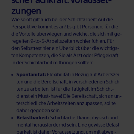
zun­gen
Wie so oft gilt auch bei der Schicht­ar­beit: Auf die
Per­spek­ti­ve kommt es an! Es gibt Per­so­nen, für die
die Vor­tei­le über­wie­gen und wel­che, die sich mit ge­
re­gel­ten 9-to-5-Ar­beits­zei­ten woh­ler füh­len. Für
den Selbst­test hier ein Über­blick über die wich­tigs­
ten Kom­pe­ten­zen, die Sie als Arzt oder Pfle­ge­kraft
in der Schicht­ar­beit mit­brin­gen soll­ten:
Spontanität:
Fle­xi­bi­li­tät in Be­zug auf Ar­beits­zei­
ten und die Be­reit­schaft, in ver­schie­de­nen Schich­
ten zu ar­bei­ten, ist für die Tä­tig­keit im Schicht­
dienst ein Must-have! Die Be­reit­schaft, sich an un­
ter­schied­li­che Ar­beits­zei­ten an­zu­pas­sen, soll­te
da­her ge­ge­ben sein.
Belastbarkeit:
Schicht­ar­beit kann phy­sisch und
men­tal her­aus­for­dernd sein. Eine ge­wis­se Be­last­
bar­keit ist da­her Vor­aus­set­zung, um mit ab­wei­