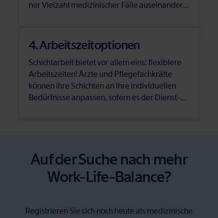
ner Viel­zahl me­di­zi­ni­scher Fäl­le aus­ein­an­der­
set­zen und ihr fach­li­ches Wis­sen er­wei­tern.
4. Ar­beits­zeit­op­tio­nen
Schicht­ar­beit bie­tet vor al­lem eins: fle­xi­ble­re
Ar­beits­zei­ten! Ärz­te und Pfle­ge­fach­kräf­te
kön­nen ihre Schich­ten an ihre in­di­vi­du­el­len
Be­dürf­nis­se an­pas­sen, so­fern es der Dienst­
plan zu­lässt. In der Ar­beit­neh­mer­über­las­sung
ist das voll­kom­men selbst­be­stimmt mög­lich!
Auf der Su­che nach mehr
Work-Life-Ba­lan­ce?
Re­gis­trie­ren Sie sich noch heu­te als me­di­zi­ni­sche