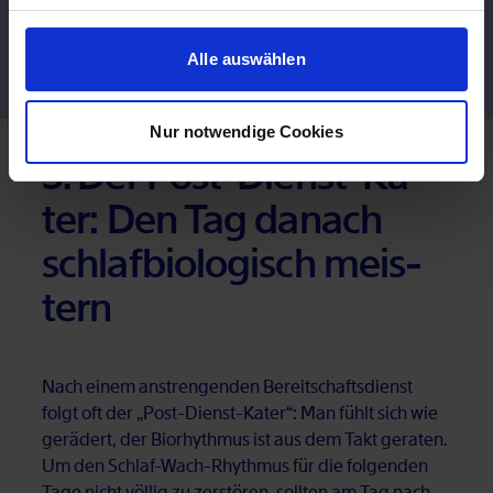
Zur Stel­len­an­zei­ge
Öffnet in neuem Tab
Alle auswählen
Nur notwendige Cookies
3. Der Post-Dienst-Ka­
ter: Den Tag da­nach
schlaf­bio­lo­gisch meis­
tern
Nach ei­nem an­stren­gen­den Be­reit­schafts­dienst
folgt oft der „Post-Dienst-Ka­ter“: Man fühlt sich wie
ge­rä­dert, der Bio­rhyth­mus ist aus dem Takt ge­ra­ten.
Um den Schlaf-Wach-Rhyth­mus für die fol­gen­den
Tage nicht völ­lig zu zer­stö­ren, soll­ten am Tag nach